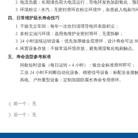
电流负载：长期满负荷大电流运行，导电环发热加剧氧化，预留 
环境粉尘 / 水汽：无密封滑环在粉尘环境中，杂质嵌入电刷
四、日常维护延长寿命技巧
干燥无尘车间：每年一次吹扫清理导电环表面积尘；
多粉尘油污环境：选用免维护全密封滑环，无需拆解；
24 小时连续运转设备：优先加厚镀金层滑环，设计寿命可达 80
闲置设备存放：干燥常温环境存放，避免潮湿氧化电刷触点。
五、寿命选型参考标准
间歇短时设备（每日运转＜4 小时）：银合金标准滑环即可；
工业 24 小时不间断自动化设备、精密信号设备：标配全金接
风电、户外重型设备：定制加固防腐长寿命专用滑环。
前一个：
无
ꄴ
后一个：
无
ꄲ