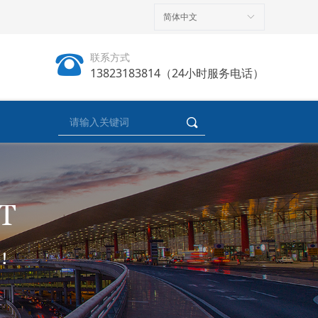
简体中文
ꀅ
뀰
联系方式
13823183814（24小时服务电话）
끠