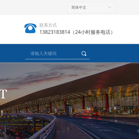
简体中文
ꀅ
뀰
联系方式
13823183814（24小时服务电话）
끠