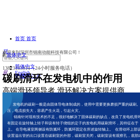
首页
首页
끠
欢迎来到深圳市锦南动能科技有限公司！
ꀅ
简体中文
联系方式
关于锦南
关
简体中文
13823183814（24小时服务电话）
뀰
English
碳刷滑环在发电机中的作用
于锦南
产品中心
产
高端滑环领导者 滑环解决方案提供商
品中心
解决方案
解
发电机的碳刷一般是由固体导电体制成的，使用中需要更换磨损严重的碳刷。 
压，电流损失大，容易产生火花，引起火灾。
决方案
安装方式
安
锦南针对现有技术的不足，很好地解决了固体碳刷的缺点，改良了发电机滑环和
有固定在旋转轴上转子和设有转子绕组的定子的发电机用碳刷滑环，其特征在于
上。 在导电液室两侧设有防溅环，防溅环固定在所述旋转轴上。 在滑动环上部设
装方式
新闻动态
新
设置溢出管的出口设置在碳刷室的外部，碳刷室关闭，碳刷室设有观察孔，底部