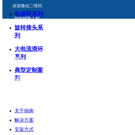
添加微信二维码
电滑环系列
锦南销售工程
旋转接头系
列
大电流滑环
系列
联系我们
典型定制案
列
销售热线：0755-82593509
移动手机：13823183814 徐先生
销售技术邮箱： jndnlink@163.com
关于锦南
公司地址：深圳市宝安区沙井街道黄埔社区东环路46号厂房1栋
解决方案
安装方式