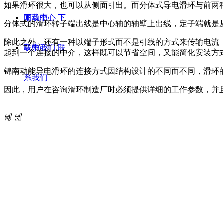
如果滑环很大，也可以从侧面引出。而分体式导电滑环与前两
闻动态
下载中心
下
分体式的滑环转子端出线是中心轴的轴壁上出线，定子端就是
除此之外，还有一种以端子形式而不是引线的方式来传输电流
载中心
联系我们
联
起到一个连接的中介，这样既可以节省空间，又能简化安装方
锦南动能导电滑环的连接方式因结构设计的不同而不同，滑环
系我们
因此，用户在咨询滑环制造厂时必须提供详细的工作参数，并
넳
넲