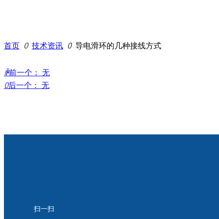
首页
ꄲ
技术资讯
ꄲ
导电滑环的几种接线方式
ꄴ
前一个：
无
ꄲ
后一个：
无
扫一扫