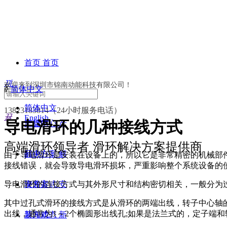
首页
首页
끠
欢迎来到深圳市锦南动能科技有限公司！
ꀅ
简体中文
联系方式
关于锦南
关
简体中文
13823183814（24小时服务电话）
뀰
English
导电滑环的几种接线方式
于锦南
产品中心
产
高端滑环领导者 滑环解决方案提供商
品中心
解决方案
解
由于导电滑环是安装在设备上的，所以它是非常精密的机械部
接线错误，就会导致导电滑环损坏，严重影响整个系统设备的
导电滑环的连接方式与其外形尺寸和结构密切相关，一般分为
决方案
安装方式
安
其中过孔式滑环的接线方式是从滑环的两端出线，转子中心轴
出线，通常为1～2个椭圆形出线孔;如果是法兰式的，定子端
装方式
新闻动态
新