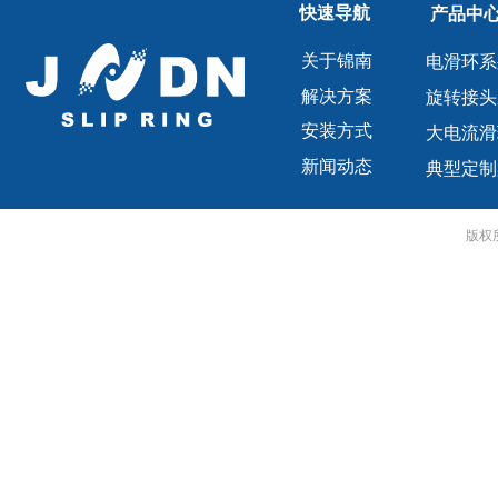
快速导航
产品中
关于锦南
电滑环系
解决方案
旋转接头
安装方式
大电流滑
新闻动态
典型定制
版权