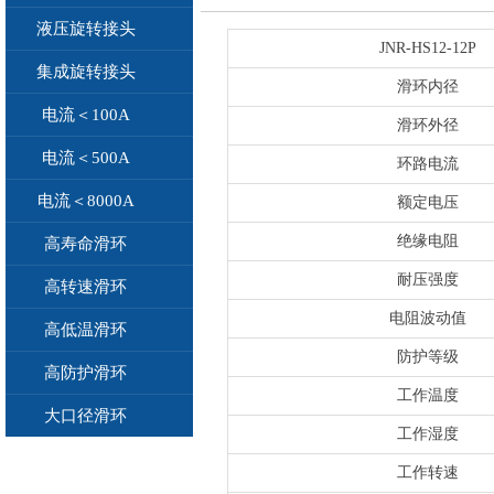
液压旋转接头
JNR-HS12-12P
集成旋转接头
滑环内径
电流＜100A
滑环外径
电流＜500A
环路电流
电流＜8000A
额定电压
绝缘电阻
高寿命滑环
耐压强度
高转速滑环
电阻波动值
高低温滑环
防护等级
高防护滑环
工作温度
大口径滑环
工作湿度
工作转速