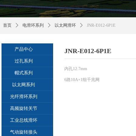
首页
ꄲ
电滑环系列
ꄲ
以太网滑环
ꄲ
JNR-E012-6P1E
产品中心
JNR-E012-6P1E
过孔系列
内孔12.7mm
帽式系列
6路10A+1组千兆网
以太网系列
光纤滑环系列
高频旋转关节
工业总线滑环
气动旋转接头