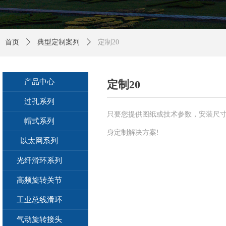
首页
ꄲ
典型定制案列
ꄲ
定制20
产品中心
定制20
过孔系列
只要您提供图纸或技术参数，安装尺
帽式系列
身定制解决方案!
以太网系列
光纤滑环系列
高频旋转关节
工业总线滑环
气动旋转接头