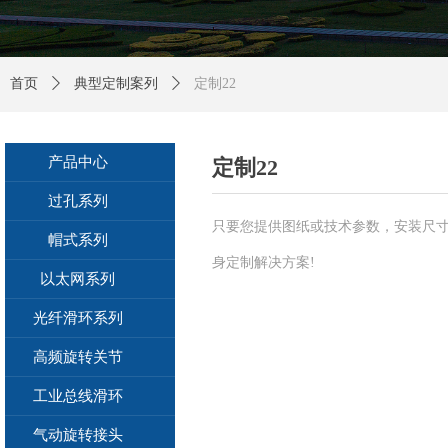
首页
ꄲ
典型定制案列
ꄲ
定制22
产品中心
定制22
过孔系列
只要您提供图纸或技术参数，安装尺
帽式系列
身定制解决方案!
以太网系列
光纤滑环系列
高频旋转关节
工业总线滑环
气动旋转接头