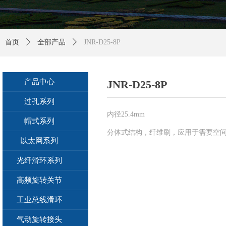
首页
ꄲ
全部产品
ꄲ
JNR-D25-8P
产品中心
JNR-D25-8P
过孔系列
内径25.4mm
帽式系列
分体式结构，纤维刷，应用于需要空
以太网系列
光纤滑环系列
高频旋转关节
工业总线滑环
气动旋转接头