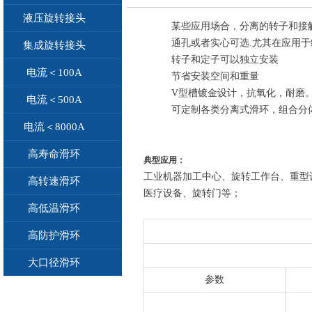
液压旋转接头
某些应用场合，分离的转子和接
通孔或者实心可选.尤其在应用
集成旋转接头
转子和定子可以独立安装
电流＜100A
节省安装空间和重量
V型槽镀金设计，抗氧化，耐磨
电流＜500A
可定制各类分离式滑环，组合分
电流＜8000A
高寿命滑环
典型应用：
工业机器加工中心、旋转工作台、重型
高转速滑环
医疗设备、旋转门等；
高低温滑环
高防护滑环
大口径滑环
参数