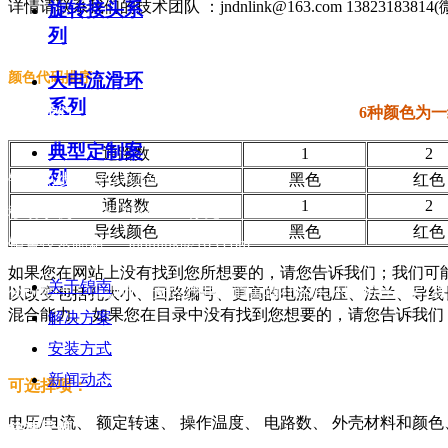
详情请联系我们的技术团队 ：jndnlink@163.com 13823183814
旋转接头系
列
大电流滑环
颜色代码排序：
系列
6种颜色为
联系我们
典型定制案
通路数
1
2
列
销售热线：0755-82593509
导线颜色
黑色
红色
通路数
1
2
移动手机：13823183814 徐先生
导线颜色
黑色
红色
销售技术邮箱： jndnlink@163.com
如果您在网站上没有找到您所想要的，请您告诉我们；我们可
关于锦南
公司地址：深圳市宝安区沙井街道黄埔社区东环路46号厂房1栋
以改变包括孔大小、回路编号、更高的电流/电压、法兰、导线长
混合能力。 如果您在目录中没有找到您想要的，请您告诉我
解决方案
安装方式
新闻动态
可选择项：
电压/电流、 额定转速、 操作温度、 电路数、 外壳材料和颜色
快速导航