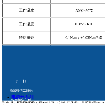
工作温度
-30℃~80℃
工作湿度
0~85% RH
转动扭矩
0.1N.m；+0.03N.m/6路
防护等级
IP51
产品外形图纸：
扫一扫
添加微信二维码
电滑环系列
如果用于伺服电机功率、编码器信号和设备网，profinet，canbus，
锦南销售工程
如果用于IP65或IP68，高温250度，指定连接器、屏蔽电缆……