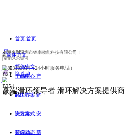
首页
首页
끠
欢迎来到深圳市锦南动能科技有限公司！
ꀅ
简体中文
联系方式
关于锦南
关
简体中文
13823183814（24小时服务电话）
뀰
English
B25
于锦南
产品中心
产
B25-1
高端滑环领导者 滑环解决方案提供商
넳
넲
品中心
解决方案
解
决方案
安装方式
安
装方式
新闻动态
新