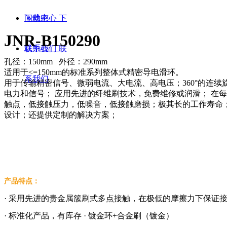
闻动态
下载中心
下
JNR-B150290
载中心
联系我们
联
孔径：150mm 外径：290mm
适用于<=150mm的标准系列整体式精密导电滑环。
系我们
用于传输精密信号、微弱电流、大电流、高电压；360°的连续
电力和信号； 应用先进的纤维刷技术，免费维修或润滑； 在
触点，低接触压力，低噪音，低接触磨损；极其长的工作寿命； 
设计；还提供定制的解决方案；
产品特
· 采用先进的贵金属簇刷式多点接触，在极低的摩擦力下保证
· 标准化产品，有库存 · 镀金环+合金刷（镀金）